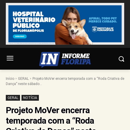
Início
GERAL
Projeto MoVer encerra temporada com a “Roda Criativa de
Dança” neste sábado...
GERAL
NOTÍCIA
Projeto MoVer encerra
temporada com a “Roda