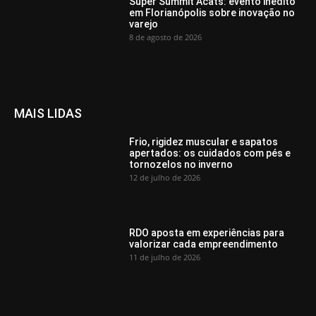
Super Summit Acats: evento inédito
em Florianópolis sobre inovação no
varejo
8 de agosto de 2026
MAIS LIDAS
Frio, rigidez muscular e sapatos
apertados: os cuidados com pés e
tornozelos no inverno
12 de julho de 2026
RDO aposta em experiências para
valorizar cada empreendimento
11 de julho de 2026