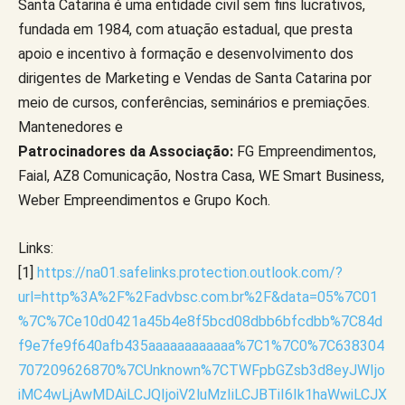
Santa Catarina é uma entidade civil sem fins lucrativos,
fundada em 1984, com atuação estadual, que presta
apoio e incentivo à formação e desenvolvimento dos
dirigentes de Marketing e Vendas de Santa Catarina por
meio de cursos, conferências, seminários e premiações.
Mantenedores e
Patrocinadores da Associação:
FG Empreendimentos,
Faial, AZ8 Comunicação, Nostra Casa, WE Smart Business,
Weber Empreendimentos e Grupo Koch.
Links:
[1]
https://na01.safelinks.protection.outlook.com/?
url=http%3A%2F%2Fadvbsc.com.br%2F&data=05%7C01
%7C%7Ce10d0421a45b4e8f5bcd08dbb6bfcdbb%7C84d
f9e7fe9f640afb435aaaaaaaaaaaa%7C1%7C0%7C638304
707209626870%7CUnknown%7CTWFpbGZsb3d8eyJWIjo
iMC4wLjAwMDAiLCJQIjoiV2luMzIiLCJBTiI6Ik1haWwiLCJX