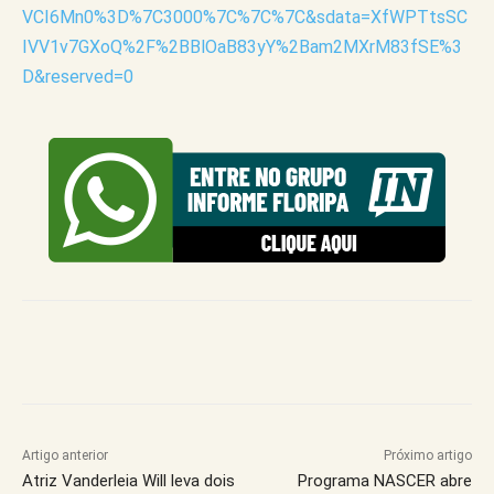
VCI6Mn0%3D%7C3000%7C%7C%7C&sdata=XfWPTtsSC
IVV1v7GXoQ%2F%2BBlOaB83yY%2Bam2MXrM83fSE%3
D&reserved=0
Artigo anterior
Próximo artigo
Atriz Vanderleia Will leva dois
Programa NASCER abre