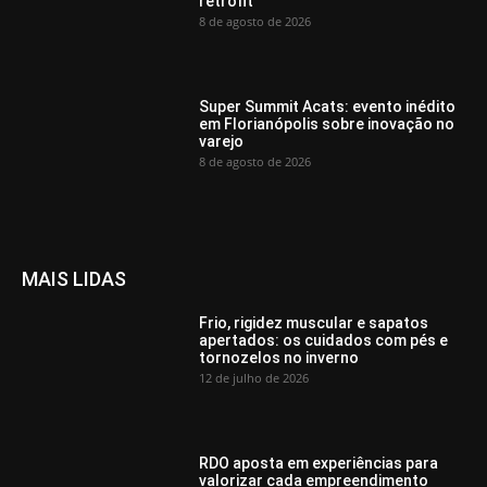
retrofit
8 de agosto de 2026
Super Summit Acats: evento inédito
em Florianópolis sobre inovação no
varejo
8 de agosto de 2026
MAIS LIDAS
Frio, rigidez muscular e sapatos
apertados: os cuidados com pés e
tornozelos no inverno
12 de julho de 2026
RDO aposta em experiências para
valorizar cada empreendimento