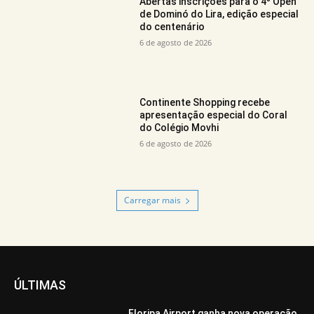
Abertas inscrições para o 4º Open
de Dominó do Lira, edição especial
do centenário
6 de agosto de 2026
Continente Shopping recebe
apresentação especial do Coral
do Colégio Movhi
6 de agosto de 2026
Carregar mais
ÚLTIMAS
Floripa Airport ganha nova operação