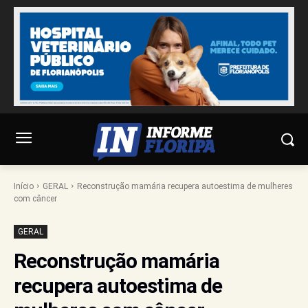
Início
GERAL
Reconstrução mamária recupera autoestima de mulheres
com câncer
GERAL
Reconstrução mamária
recupera autoestima de