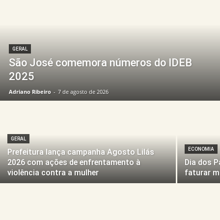
GERAL
São José comemora números do IDEB
2025
Adriano Ribeiro
-
7 de agosto de 2026
GERAL
ECONOMIA
Prefeitura lança campanha Agosto Lilás
2026 com ações de enfrentamento à
Dia dos P
violência contra a mulher
faturar m