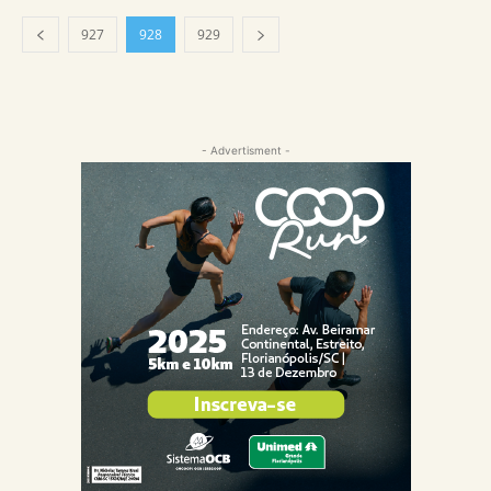
927
928
929
- Advertisment -