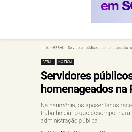
Início
GERAL
Servidores públicos aposentados são h
GERAL
NOTÍCIA
Servidores público
homenageados na P
Na cerimônia, os aposentados re
trabalho diário que desempenharam
administração pública