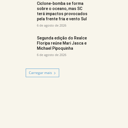
Ciclone-bomba se forma
sobre o oceano, mas SC
terá impactos provocados
pela frente fria e vento Sul
6 de agosto de 2026
Segunda edição do Realce
Floripa reúne Mari Jasca e
Michael Pipoquinha
6 de agosto de 2026
Carregar mais