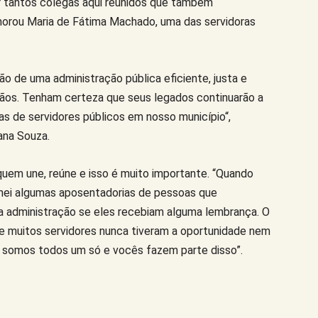
ver tantos colegas aqui reunidos que também
morou Maria de Fátima Machado, uma das servidoras
o de uma administração pública eficiente, justa e
dãos. Tenham certeza que seus legados continuarão a
uras de servidores públicos em nosso município“,
ana Souza.
quem une, reúne e isso é muito importante. “Quando
sinei algumas aposentadorias de pessoas que
 a administração se eles recebiam alguma lembrança. O
e muitos servidores nunca tiveram a oportunidade nem
e somos todos um só e vocês fazem parte disso”.