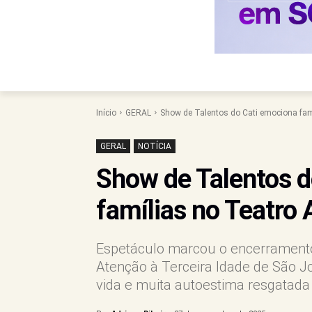
Início
GERAL
Show de Talentos do Cati emociona fam
GERAL
NOTÍCIA
Show de Talentos d
famílias no Teatro
Espetáculo marcou o encerramento
Atenção à Terceira Idade de São Jo
vida e muita autoestima resgatada