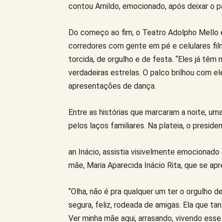
contou Arnildo, emocionado, após deixar o p
Do começo ao fim, o Teatro Adolpho Mello e
corredores com gente em pé e celulares fil
torcida, de orgulho e de festa. “Eles já tê
verdadeiras estrelas. O palco brilhou com 
apresentações de dança.
Entre as histórias que marcaram a noite, u
pelos laços familiares. Na plateia, o presi
an Inácio, assistia visivelmente emocionado
mãe, Maria Aparecida Inácio Rita, que se ap
“Olha, não é pra qualquer um ter o orgulho d
segura, feliz, rodeada de amigas. Ela que ta
Ver minha mãe aqui, arrasando, vivendo es