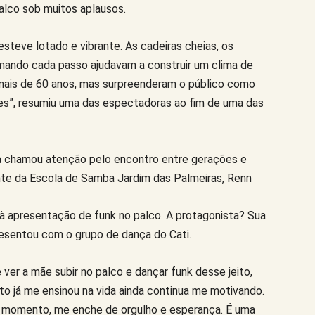
alco sob muitos aplausos.
steve lotado e vibrante. As cadeiras cheias, os
mando cada passo ajudavam a construir um clima de
m mais de 60 anos, mas surpreenderam o público como
eles”, resumiu uma das espectadoras ao fim de uma das
ma chamou atenção pelo encontro entre gerações e
dente da Escola de Samba Jardim das Palmeiras, Renn
 à apresentação de funk no palco. A protagonista? Sua
resentou com o grupo de dança do Cati.
e ver a mãe subir no palco e dançar funk desse jeito,
nto já me ensinou na vida ainda continua me motivando.
se momento, me enche de orgulho e esperança. É uma