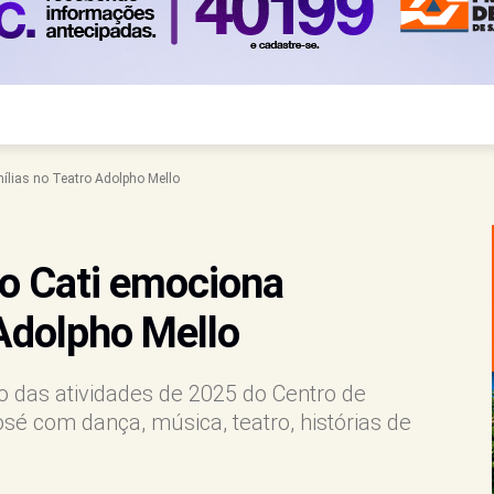
ílias no Teatro Adolpho Mello
o Cati emociona
 Adolpho Mello
 das atividades de 2025 do Centro de
sé com dança, música, teatro, histórias de