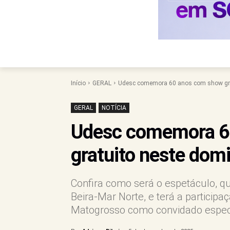
Início
GERAL
Udesc comemora 60 anos com show grat
GERAL
NOTÍCIA
Udesc comemora 6
gratuito neste domi
Confira como será o espetáculo, qu
Beira-Mar Norte, e terá a particip
Matogrosso como convidado espec