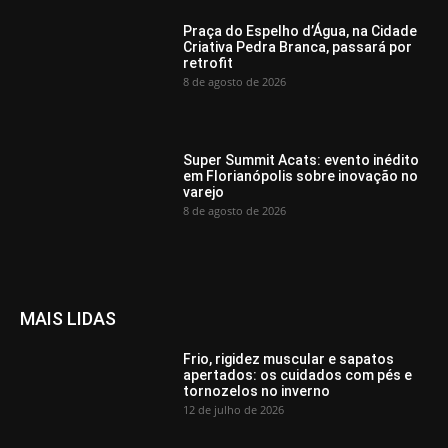
Praça do Espelho d’Água, na Cidade
Criativa Pedra Branca, passará por
retrofit
8 de agosto de 2026
Super Summit Acats: evento inédito
em Florianópolis sobre inovação no
varejo
8 de agosto de 2026
MAIS LIDAS
Frio, rigidez muscular e sapatos
apertados: os cuidados com pés e
tornozelos no inverno
12 de julho de 2026