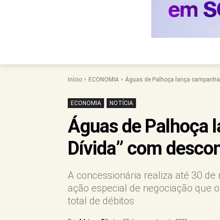
Início
ECONOMIA
Águas de Palhoça lança campanha 
ECONOMIA
NOTÍCIA
Águas de Palhoça 
Dívida” com desco
A concessionária realiza até 30 d
ação especial de negociação que o
total de débitos