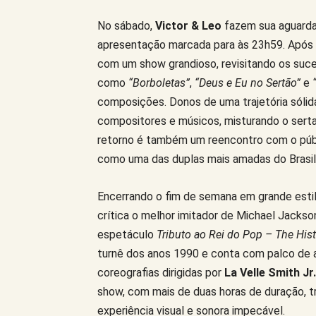
No sábado,
Victor & Leo
fazem sua aguarda
apresentação marcada para às 23h59. Após u
com um show grandioso, revisitando os su
como
“Borboletas”
,
“Deus e Eu no Sertão”
e
composições. Donos de uma trajetória sóli
compositores e músicos, misturando o sertan
retorno é também um reencontro com o públ
como uma das duplas mais amadas do Brasil
Encerrando o fim de semana em grande esti
crítica o melhor imitador de Michael Jacks
espetáculo
Tributo ao Rei do Pop – The Hist
turnê dos anos 1990 e conta com palco de al
coreografias dirigidas por
La Velle Smith Jr.
show, com mais de duas horas de duração, t
experiência visual e sonora impecável.