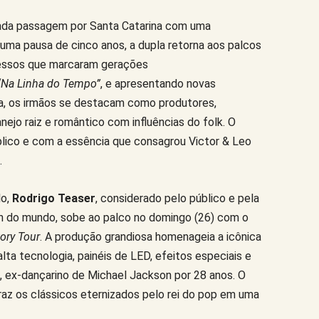
da passagem por Santa Catarina com uma
ma pausa de cinco anos, a dupla retorna aos palcos
cessos que marcaram gerações
“Na Linha do Tempo”
, e apresentando novas
da, os irmãos se destacam como produtores,
ejo raiz e romântico com influências do folk. O
ico e com a essência que consagrou Victor & Leo
.
lo,
Rodrigo Teaser
, considerado pelo público e pela
on do mundo, sobe ao palco no domingo (26) com o
ory Tour
. A produção grandiosa homenageia a icônica
ta tecnologia, painéis de LED, efeitos especiais e
, ex-dançarino de Michael Jackson por 28 anos. O
raz os clássicos eternizados pelo rei do pop em uma