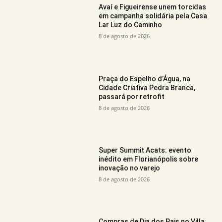
Avaí e Figueirense unem torcidas
em campanha solidária pela Casa
Lar Luz do Caminho
8 de agosto de 2026
Praça do Espelho d’Água, na
Cidade Criativa Pedra Branca,
passará por retrofit
8 de agosto de 2026
Super Summit Acats: evento
inédito em Florianópolis sobre
inovação no varejo
8 de agosto de 2026
Compras de Dia dos Pais no Villa