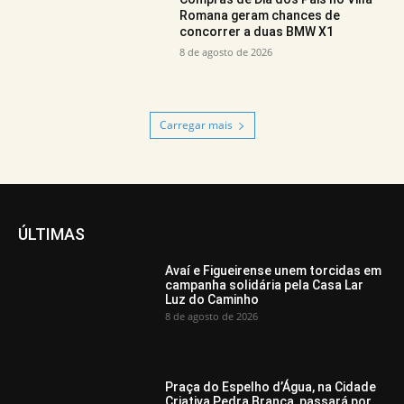
Romana geram chances de
concorrer a duas BMW X1
8 de agosto de 2026
Carregar mais
ÚLTIMAS
Avaí e Figueirense unem torcidas em
campanha solidária pela Casa Lar
Luz do Caminho
8 de agosto de 2026
Praça do Espelho d’Água, na Cidade
Criativa Pedra Branca, passará por