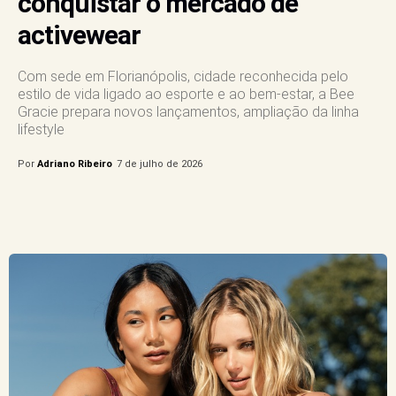
conquistar o mercado de
activewear
Com sede em Florianópolis, cidade reconhecida pelo
estilo de vida ligado ao esporte e ao bem-estar, a Bee
Gracie prepara novos lançamentos, ampliação da linha
lifestyle
Por
Adriano Ribeiro
7 de julho de 2026