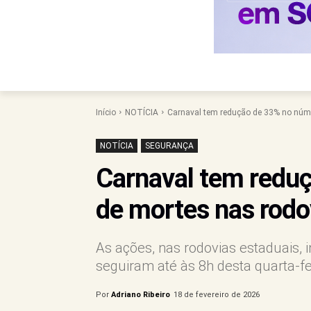
Início
NOTÍCIA
Carnaval tem redução de 33% no núm
NOTÍCIA
SEGURANÇA
Carnaval tem redu
de mortes nas rodo
As ações, nas rodovias estaduais, i
seguiram até às 8h desta quarta-fe
Por
Adriano Ribeiro
18 de fevereiro de 2026