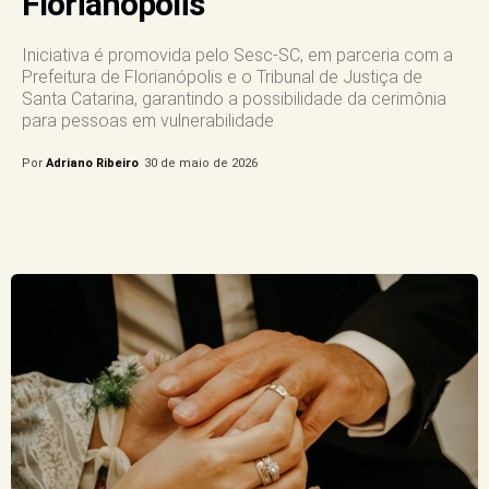
Florianópolis
Iniciativa é promovida pelo Sesc-SC, em parceria com a
Prefeitura de Florianópolis e o Tribunal de Justiça de
Santa Catarina, garantindo a possibilidade da cerimônia
para pessoas em vulnerabilidade
Por
Adriano Ribeiro
30 de maio de 2026