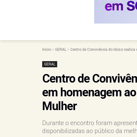
Início
GERAL
Centro de Convivência do Idoso realiza
GERAL
Centro de Convivênc
em homenagem ao D
Mulher
Durante o encontro foram apresent
disponibilizadas ao público da mel