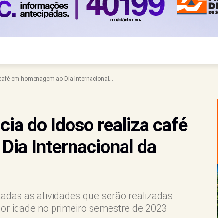
 café em homenagem ao Dia Internacional...
ia do Idoso realiza café
ia Internacional da
adas as atividades que serão realizadas
hor idade no primeiro semestre de 2023