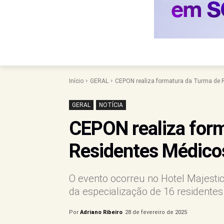
Início
GERAL
CEPON realiza formatura da Turma de 
GERAL
NOTÍCIA
CEPON realiza for
Residentes Médico
O evento ocorreu no Hotel Majestic
da especialização de 16 residente
Por
Adriano Ribeiro
28 de fevereiro de 2025