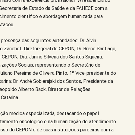
isso com a excelência profissional. “A residência do
ecretaria de Estado da Saúde e da FAHECE com a
mento científico e abordagem humanizada para
stacou.
presença das seguintes autoridades: Dr. Alvin
 Zanchet, Diretor-geral do CEPON; Dr. Breno Santiago,
EPON; Dra. Janine Silveira dos Santos Siqueira,
nizações Sociais, representando o Secretário de
uliano Pereima de Oliveira Pinto, 1º Vice-presidente do
rina; Dr. André Sobierajski dos Santos, Presidente da
Leopoldo Alberto Back, Diretor de Relações
Catarina.
ação médica especializada, destacando o papel
ratamento oncológico e na humanização do atendimento
isso do CEPON e de suas instituições parceiras com a