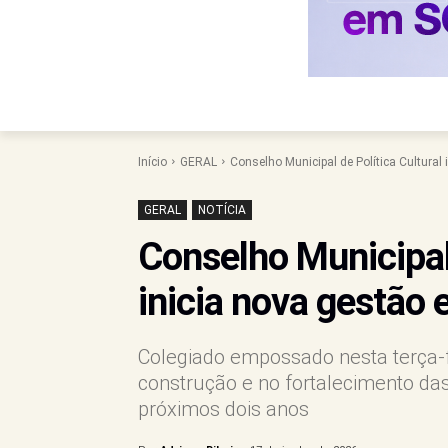
Início
GERAL
Conselho Municipal de Política Cultural
GERAL
NOTÍCIA
Conselho Municipal 
inicia nova gestão
Colegiado empossado nesta terça-fe
construção e no fortalecimento das 
próximos dois anos