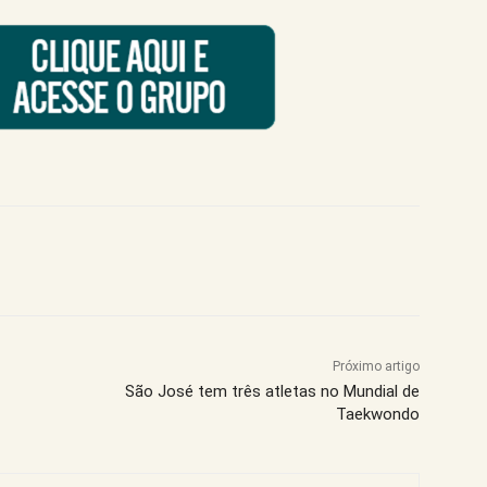
Próximo artigo
São José tem três atletas no Mundial de
Taekwondo