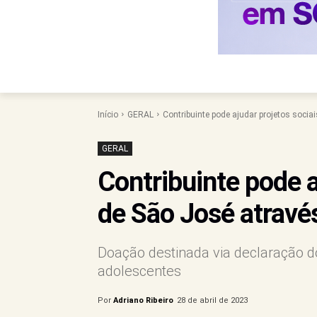
Início
GERAL
Contribuinte pode ajudar projetos socia
GERAL
Contribuinte pode a
de São José atravé
Doação destinada via declaração d
adolescentes
Por
Adriano Ribeiro
28 de abril de 2023