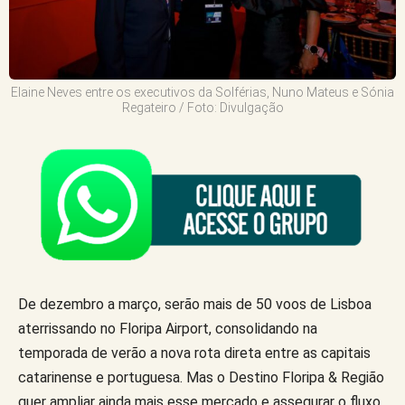
Elaine Neves entre os executivos da Solférias, Nuno Mateus e Sónia
Regateiro / Foto: Divulgação
De dezembro a março, serão mais de 50 voos de Lisboa
aterrissando no Floripa Airport, consolidando na
temporada de verão a nova rota direta entre as capitais
catarinense e portuguesa. Mas o Destino Floripa & Região
quer ampliar ainda mais esse mercado e assegurar o fluxo