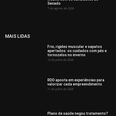
Senado
7 de agosto de 2026
MAIS LIDAS
Frio, rigidez muscular e sapatos
apertados: os cuidados com pés e
tornozelos no inverno
12 de julho de 2026
RDO aposta em experiências para
valorizar cada empreendimento
11 de julho de 2026
Plano de saúde negou tratamento?