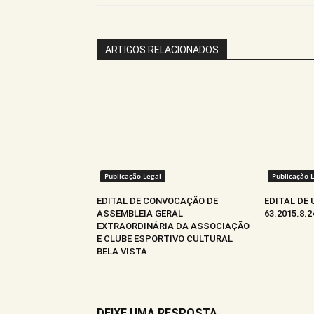
ARTIGOS RELACIONADOS
Publicação Legal
Publicação 
EDITAL DE CONVOCAÇÃO DE
EDITAL DE 
ASSEMBLEIA GERAL
63.2015.8.
EXTRAORDINÁRIA DA ASSOCIAÇÃO
E CLUBE ESPORTIVO CULTURAL
BELA VISTA
DEIXE UMA RESPOSTA