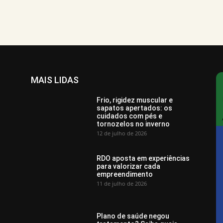
MAIS LIDAS
Frio, rigidez muscular e
sapatos apertados: os
cuidados com pés e
tornozelos no inverno
12 de julho de 2026
RDO aposta em experiências
para valorizar cada
empreendimento
11 de julho de 2026
Plano de saúde negou