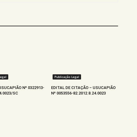
Legal
Publicação Legal
USUCAPIÃO Nº 0322913-
EDITAL DE CITAÇÃO – USUCAPIÃO
24.0023/SC
Nº 0053556-82.2012.8.24.0023