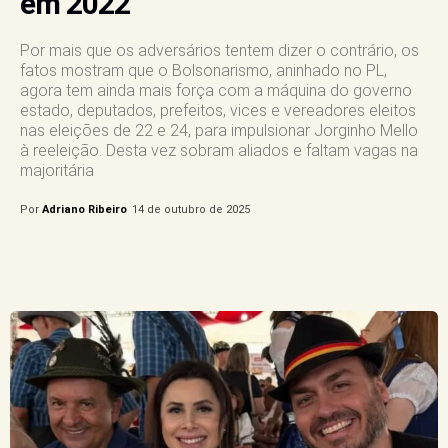
em 2022
Por mais que os adversários tentem dizer o contrário, os
fatos mostram que o Bolsonarismo, aninhado no PL,
agora tem ainda mais força com a máquina do governo
estado, deputados, prefeitos, vices e vereadores eleitos
nas eleições de 22 e 24, para impulsionar Jorginho Mello
à reeleição. Desta vez sobram aliados e faltam vagas na
majoritária
Por
Adriano Ribeiro
14 de outubro de 2025