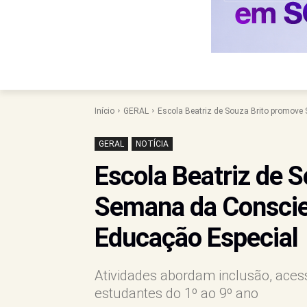
Início
GERAL
Escola Beatriz de Souza Brito promove
GERAL
NOTÍCIA
Escola Beatriz de 
Semana da Conscie
Educação Especial
Atividades abordam inclusão, aces
estudantes do 1º ao 9º ano