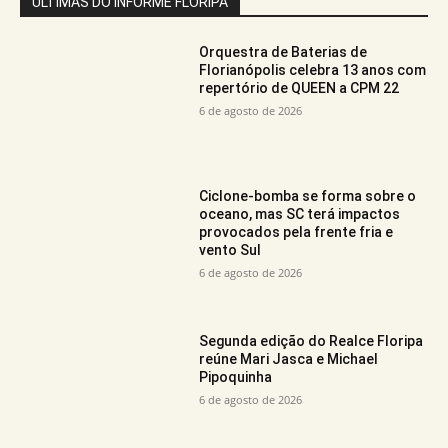
ÚLTIMAS DO INFORME FLORIPA
Orquestra de Baterias de
Florianópolis celebra 13 anos com
repertório de QUEEN a CPM 22
6 de agosto de 2026
Ciclone-bomba se forma sobre o
oceano, mas SC terá impactos
provocados pela frente fria e
vento Sul
6 de agosto de 2026
Segunda edição do Realce Floripa
reúne Mari Jasca e Michael
Pipoquinha
6 de agosto de 2026