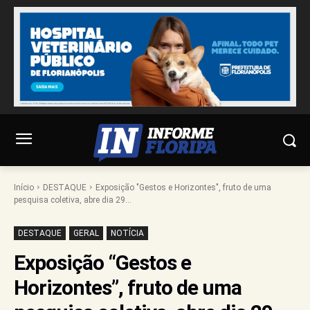
Início
DESTAQUE
Exposição "Gestos e Horizontes", fruto de uma
pesquisa coletiva, abre dia 29...
DESTAQUE
GERAL
NOTÍCIA
Exposição “Gestos e
Horizontes”, fruto de uma