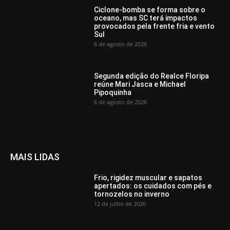
Ciclone-bomba se forma sobre o
oceano, mas SC terá impactos
provocados pela frente fria e vento
Sul
6 de agosto de 2026
Segunda edição do Realce Floripa
reúne Mari Jasca e Michael
Pipoquinha
6 de agosto de 2026
MAIS LIDAS
Frio, rigidez muscular e sapatos
apertados: os cuidados com pés e
tornozelos no inverno
12 de julho de 2026