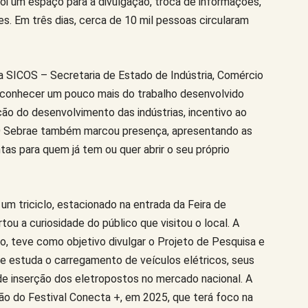
oi um espaço para a divulgação, troca de informações,
es. Em três dias, cerca de 10 mil pessoas circularam
 a SICOS – Secretaria de Estado de Indústria, Comércio
conhecer um pouco mais do trabalho desenvolvido
ção do desenvolvimento das indústrias, incentivo ao
 O Sebrae também marcou presença, apresentando as
tas para quem já tem ou quer abrir o seu próprio
um triciclo, estacionado na entrada da Feira de
ou a curiosidade do público que visitou o local. A
o, teve como objetivo divulgar o Projeto de Pesquisa e
e estuda o carregamento de veículos elétricos, seus
de inserção dos eletropostos no mercado nacional. A
ão do Festival Conecta +, em 2025, que terá foco na