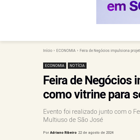
Início
ECONOMIA
Feira de Negócios impulsiona proje
ECONOMIA
NOTÍCIA
Feira de Negócios 
como vitrine para 
Evento foi realizado junto com o Fe
Multiuso de São José
Por
Adriano Ribeiro
22 de agosto de 2024