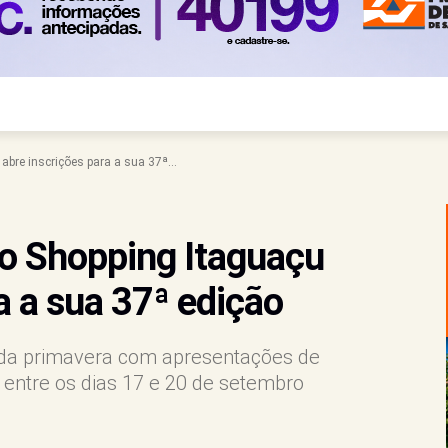
abre inscrições para a sua 37ª...
do Shopping Itaguaçu
a a sua 37ª edição
a da primavera com apresentações de
 entre os dias 17 e 20 de setembro