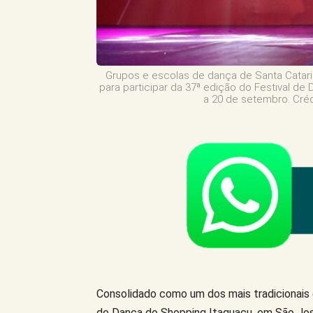
Grupos e escolas de dança de Santa Catari
para participar da 37ª edição do Festival de
a 20 de setembro. Créd
Consolidado como um dos mais tradicionais e
de Dança do Shopping Itaguaçu, em São José