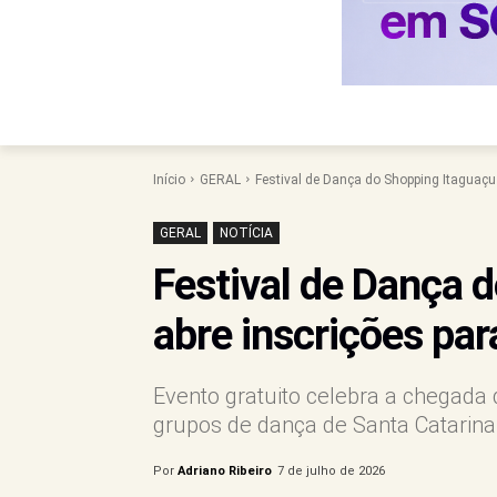
Início
GERAL
Festival de Dança do Shopping Itaguaçu 
GERAL
NOTÍCIA
Festival de Dança 
abre inscrições par
Evento gratuito celebra a chegad
grupos de dança de Santa Catarina
Por
Adriano Ribeiro
7 de julho de 2026