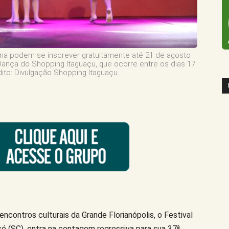
na podem se inscrever gratuitamente até 21 de agosto
 Dança do Shopping Itaguaçu, que ocorre entre os dias 17
ito: Divulgação Shopping Itaguaçu.
ncontros culturais da Grande Florianópolis, o Festival
 (SC), entra na contagem regressiva para sua 37ª