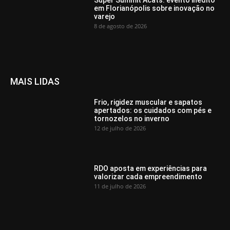
Super Summit Acats: evento inédito
em Florianópolis sobre inovação no
varejo
8 de agosto de 2026
MAIS LIDAS
Frio, rigidez muscular e sapatos
apertados: os cuidados com pés e
tornozelos no inverno
12 de julho de 2026
RDO aposta em experiências para
valorizar cada empreendimento
11 de julho de 2026