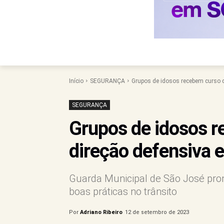
Início
SEGURANÇA
Grupos de idosos recebem curso 
SEGURANÇA
Grupos de idosos 
direção defensiva 
Guarda Municipal de São José prom
boas práticas no trânsito
Por
Adriano Ribeiro
12 de setembro de 2023