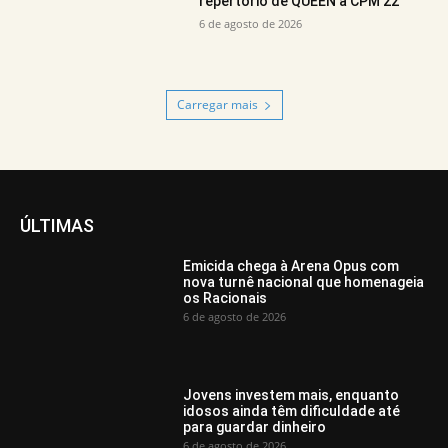
repertório de QUEEN a CPM 22
6 de agosto de 2026
Carregar mais
ÚLTIMAS
Emicida chega à Arena Opus com
nova turnê nacional que homenageia
os Racionais
6 de agosto de 2026
Jovens investem mais, enquanto
idosos ainda têm dificuldade até
para guardar dinheiro
6 de agosto de 2026