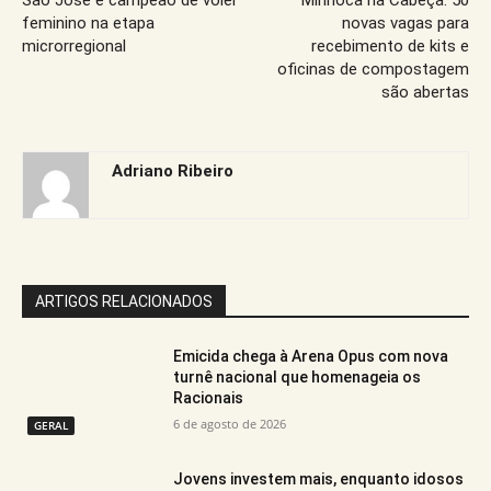
São José é campeão de vôlei
Minhoca na Cabeça: 50
feminino na etapa
novas vagas para
microrregional
recebimento de kits e
oficinas de compostagem
são abertas
Adriano Ribeiro
ARTIGOS RELACIONADOS
Emicida chega à Arena Opus com nova
turnê nacional que homenageia os
Racionais
6 de agosto de 2026
GERAL
Jovens investem mais, enquanto idosos