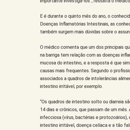
importante investigá-los”, ressalta o médico
E é durante o quinto mês do ano, o conheci
Doenças Inflamatórias Intestinais, as conhec
também surgem mais dúvidas sobre o assun
O médico comenta que um dos principais qu
na barriga tem relação com as doenças infl
mucosa do intestino, e a resposta é que sim.
causas mais frequentes. Segundo o profission
associados a quadros de intolerâncias alim
intestino irritável, por exemplo.
“Os quadros de intestino solto ou diarreia 
14 dias e crônicos, que passam de um mês. 
infecciosa (vírus, bactérias e protozoários
intestino irritável, doença celíaca e a tão f