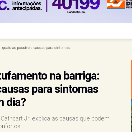
a: quais as possíveis causas para sintomas...
stufamento na barriga:
 causas para sintomas
m dia?
 Cathcart Jr. explica as causas que podem
onfortos