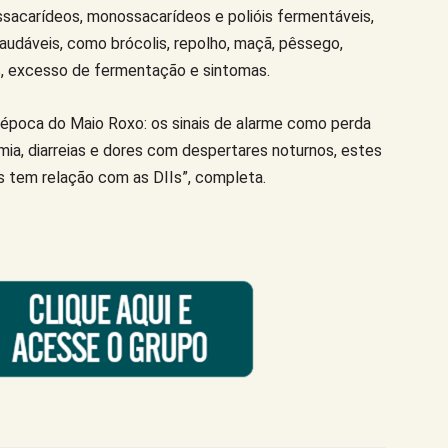
dissacarídeos, monossacarídeos e polióis fermentáveis,
saudáveis, como brócolis, repolho, maçã, pêssego,
os, excesso de fermentação e sintomas.
época do Maio Roxo: os sinais de alarme como perda
ia, diarreias e dores com despertares noturnos, estes
s tem relação com as DIIs”, completa.