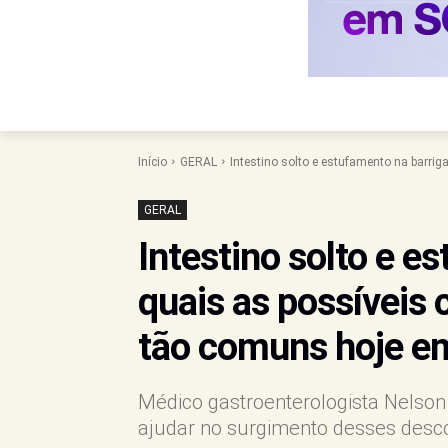
Início
GERAL
Intestino solto e estufamento na barrig
GERAL
Intestino solto e e
quais as possíveis
tão comuns hoje e
Médico gastroenterologista Nelson
ajudar no surgimento desses desc