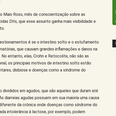
.
do Maio Roxo, mês de conscientização sobre as
idas DIIs, que esse assunto ganha mais visibilidade e
to.
estionamentos é se o intestino solto e o estufamento
amatórias, que causam grandes inflamações e danos na
 No entanto, elas, Crohn e Retocolite, não são as
al, os principais motivos de intestino solto estão
entares, disbiose e doenças como a síndrome do
são divididos em agudos, que são aqueles que duram até
As diarreias agudas possuem em sua maioria uma causa
), diferente da crônica onde doenças como síndrome do
alada intolerância à lactose, por exemplo, podem