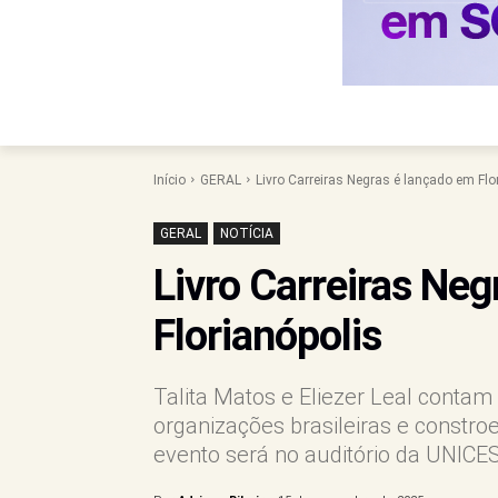
Início
GERAL
Livro Carreiras Negras é lançado em Flo
GERAL
NOTÍCIA
Livro Carreiras Ne
Florianópolis
Talita Matos e Eliezer Leal contam
organizações brasileiras e constroe
evento será no auditório da UNICE