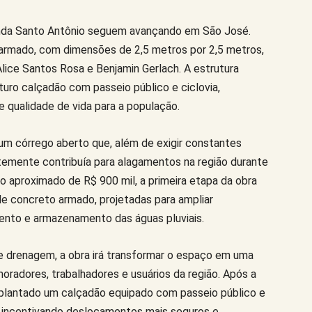
nda Santo Antônio seguem avançando em São José.
 armado, com dimensões de 2,5 metros por 2,5 metros,
Alice Santos Rosa e Benjamin Gerlach. A estrutura
turo calçadão com passeio público e ciclovia,
 qualidade de vida para a população.
um córrego aberto que, além de exigir constantes
temente contribuía para alagamentos na região durante
o aproximado de R$ 900 mil, a primeira etapa da obra
e concreto armado, projetadas para ampliar
ento e armazenamento das águas pluviais.
e drenagem, a obra irá transformar o espaço em uma
moradores, trabalhadores e usuários da região. Após a
mplantado um calçadão equipado com passeio público e
 e incentivando deslocamentos mais seguros e