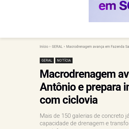
Início
GERAL
Macrodrenagem avança em Fazenda Sant
GERAL
NOTÍCIA
Macrodrenagem av
Antônio e prepara 
com ciclovia
Mais de 150 galerias de concreto j
capacidade de drenagem e transfo