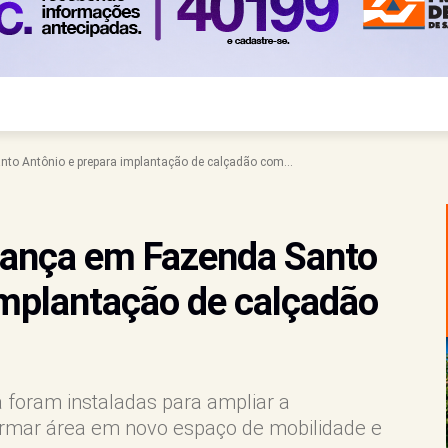
o Antônio e prepara implantação de calçadão com...
ança em Fazenda Santo
implantação de calçadão
á foram instaladas para ampliar a
rmar área em novo espaço de mobilidade e