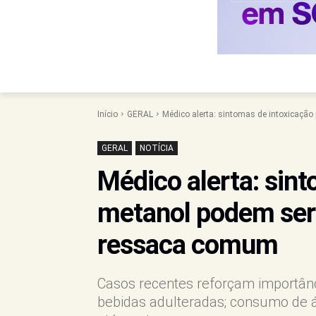
Início
GERAL
Médico alerta: sintomas de intoxicação
GERAL
NOTÍCIA
Médico alerta: sint
metanol podem ser
ressaca comum
Casos recentes reforçam importânc
bebidas adulteradas; consumo de 