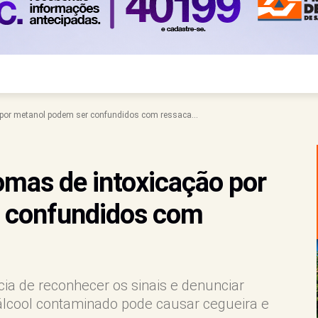
 por metanol podem ser confundidos com ressaca...
omas de intoxicação por
 confundidos com
ia de reconhecer os sinais e denunciar
álcool contaminado pode causar cegueira e