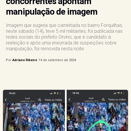
concorrentes apontam
manipulação de imagem
Imagem que sugeria que caminhada no bairro Forquilhas,
neste sábado (14), teve 5 mil militantes, foi publicada nas
redes sociais do prefeito Orvino, que é candidato à
reeleição e após uma enxurrada de suspeições sobre
manipulação, foi removida nesta noite
Por
Adriano Ribeiro
14 de setembro de 2024