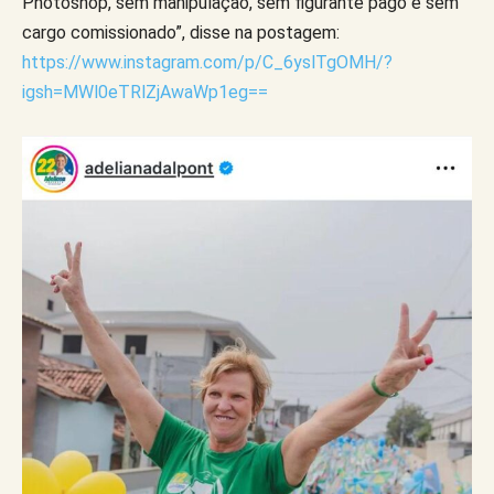
Photoshop, sem manipulação, sem figurante pago e sem
cargo comissionado”, disse na postagem:
https://www.instagram.com/p/C_6yslTgOMH/?
igsh=MWl0eTRlZjAwaWp1eg==