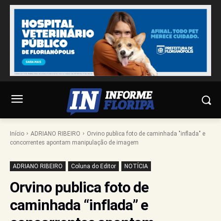
Início
ADRIANO RIBEIRO
Orvino publica foto de caminhada "inflada" e
concorrentes apontam manipulação de imagem
ADRIANO RIBEIRO
Coluna do Editor
NOTÍCIA
Orvino publica foto de
caminhada “inflada” e