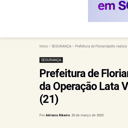
Início
SEGURANÇA
Prefeitura de Florianópolis realiza
SEGURANÇA
Prefeitura de Floria
da Operação Lata Ve
(21)
Por
Adriano Ribeiro
20 de março de 2023