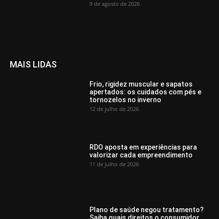
9 de agosto de 2026
MAIS LIDAS
Frio, rigidez muscular e sapatos
apertados: os cuidados com pés e
tornozelos no inverno
12 de julho de 2026
RDO aposta em experiências para
valorizar cada empreendimento
11 de julho de 2026
Plano de saúde negou tratamento?
Saiba quais direitos o consumidor