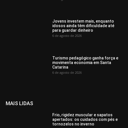
Jovens investem mais, enquanto
idosos ainda têm dificuldade até
para guardar dinheiro
6 de agosto de 2026
Turismo pedagógico ganha força e
movimenta economia em Santa
Catarina
6 de agosto de 2026
MAIS LIDAS
Frio, rigidez muscular e sapatos
apertados: os cuidados com pés e
tornozelos no inverno