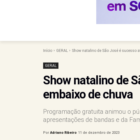
Início
GERAL
Show natalino de São José é sucesso a
GERAL
Show natalino de S
embaixo de chuva
Programação gratuita animou o pú
apresentações de bandas e da Fam
Por
Adriano Ribeiro
11 de dezembro de 2023