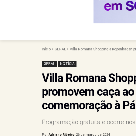
Início
GERAL
Villa Romana Shopping e Kopenhagen p
GERAL
NOTÍCIA
Villa Romana Shop
promovem caça ao
comemoração à Pá
Programação gratuita e ocorre nos 
Por
Adriano Ribeiro
26 de março de 2024