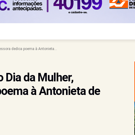
fessora dedica poema à Antonieta...
o Dia da Mulher,
poema à Antonieta de