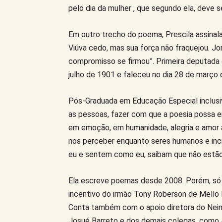
pelo dia da mulher , que segundo ela, deve
Em outro trecho do poema, Prescila assinala
Viúva cedo, mas sua força não fraquejou. Jorn
compromisso se firmou”. Primeira deputada 
julho de 1901 e faleceu no dia 28 de março 
Pós-Graduada em Educação Especial inclusiva
as pessoas, fazer com que a poesia possa e
em emoção, em humanidade, alegria e amor 
nos perceber enquanto seres humanos e inc
eu e sentem como eu, saibam que não estão s
Ela escreve poemas desde 2008. Porém, só 
incentivo do irmão Tony Roberson de Mello Ro
Conta também com o apoio diretora do Neim 
Josué Barreto e dos demais colegas, como A