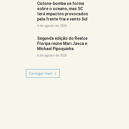
Ciclone-bomba se forma
sobre o oceano, mas SC
terá impactos provocados
pela frente fria e vento Sul
6 de agosto de 2026
Segunda edição do Realce
Floripa reúne Mari Jasca e
Michael Pipoquinha
6 de agosto de 2026
Carregar mais