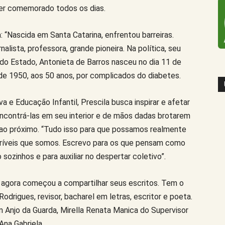
 ser comemorado todos os dias.
: “Nascida em Santa Catarina, enfrentou barreiras.
alista, professora, grande pioneira. Na política, seu
do Estado, Antonieta de Barros nasceu no dia 11 de
de 1950, aos 50 anos, por complicados do diabetes.
 e Educação Infantil, Prescila busca inspirar e afetar
ncontrá-las em seu interior e de mãos dadas brotarem
ao próximo. “Tudo isso para que possamos realmente
ríveis que somos. Escrevo para os que pensam como
ozinhos e para auxiliar no despertar coletivo”.
agora começou a compartilhar seus escritos. Tem o
drigues, revisor, bacharel em letras, escritor e poeta.
Anjo da Guarda, Mirella Renata Manica do Supervisor
na Gabriela.