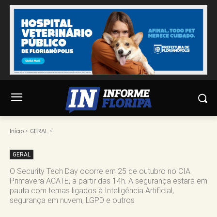
Início
GERAL
GERAL
O Security Tech Day ocorre em 25 de outubro no CIA
Primavera ACATE, a partir das 14h. A segurança estará em
pauta com temas ligados à Inteligência Artificial,
segurança em nuvem, LGPD e outros