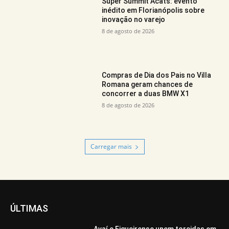
Super Summit Acats: evento
inédito em Florianópolis sobre
inovação no varejo
8 de agosto de 2026
Compras de Dia dos Pais no Villa
Romana geram chances de
concorrer a duas BMW X1
8 de agosto de 2026
Carregar mais
ÚLTIMAS
Avaí e Figueirense unem torcidas em