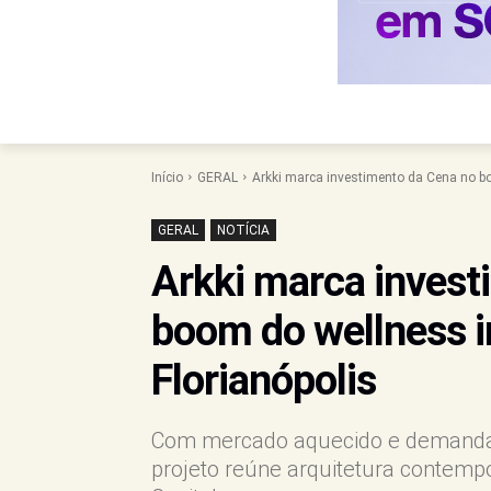
Início
GERAL
Arkki marca investimento da Cena no bo
GERAL
NOTÍCIA
Arkki marca invest
boom do wellness i
Florianópolis
Com mercado aquecido e demanda c
projeto reúne arquitetura contem