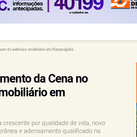
om do wellness imobiliário em Florianópolis
imento da Cena no
mobiliário em
rescente por qualidade de vida, novo
porânea e adensamento qualificado na