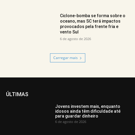
Ciclone-bomba se forma sobre o
oceano, mas SC terá impactos
provocados pela frente fria e
vento Sul
6 de agosto de 2026
Carregar mais
ÚLTIMAS
Jovens investem mais, enquanto
idosos ainda têm dificuldade até
para guardar dinheiro
6 de agosto de 2026