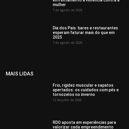
enfrentamento à violência contra a
mulher
7 de agosto de 2026
Dia dos Pais: bares e restaurantes
esperam faturar mais do que em
2025
7 de agosto de 2026
MAIS LIDAS
Frio, rigidez muscular e sapatos
apertados: os cuidados com pés e
tornozelos no inverno
12 de julho de 2026
RDO aposta em experiências para
valorizar cada empreendimento