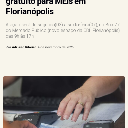
gratuito para MEIs em
Florianópolis
A ação será de segunda(03) a sexta-feira(07), no Box 77
do Mercado Público (novo espaço da CDL Florianópolis),
das 9h às 17h
Por
Adriano Ribeiro
4 de novembro de 2025