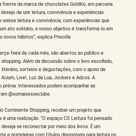
a à frente da marca de chocolates GoldKo, em parceria
 desejo de unir leitura, convivência e experiências
e unisse leitura e convivência, com experiências que
m ato solitário, e nosso objetivo é transformá-lo em
 novos hábitos”, explica Priscilla.
erça-feira de cada mês, são abertos ao público e
shopping. Além da discussão sobre o livro escolhido,
z literário, sorteios e degustações, com o apoio de
 Acium, Live!, Luz da Lua, Jockers e Adcos. A
ção prévia. Interessados podem acompanhar as
agram @somaisesseclube.
do Continente Shopping, receber um projeto que
es é uma realização. “O espaço CS Leitura foi pensado
deseja se reconectar por meio dos livros. É um
 e prateleiras com títulos disponíveis para leitura no