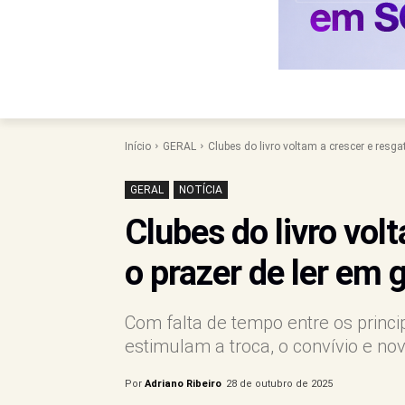
Início
GERAL
Clubes do livro voltam a crescer e resgat
GERAL
NOTÍCIA
Clubes do livro vol
o prazer de ler em 
Com falta de tempo entre os princip
estimulam a troca, o convívio e nov
Por
Adriano Ribeiro
28 de outubro de 2025