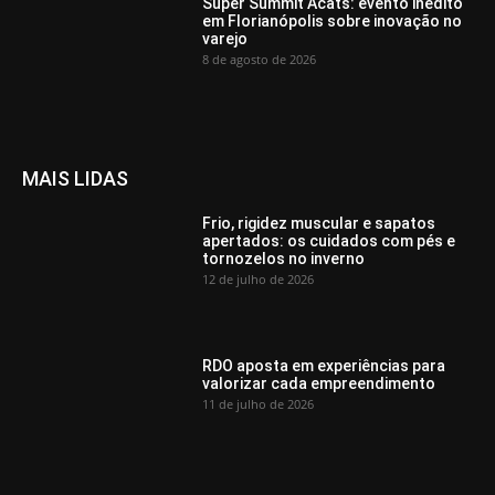
Super Summit Acats: evento inédito
em Florianópolis sobre inovação no
varejo
8 de agosto de 2026
MAIS LIDAS
Frio, rigidez muscular e sapatos
apertados: os cuidados com pés e
tornozelos no inverno
12 de julho de 2026
RDO aposta em experiências para
valorizar cada empreendimento
11 de julho de 2026