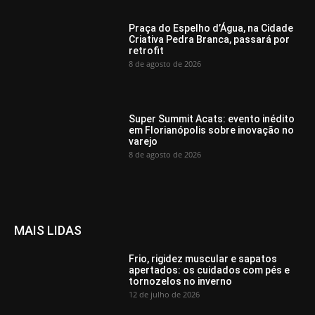
Praça do Espelho d’Água, na Cidade
Criativa Pedra Branca, passará por
retrofit
8 de agosto de 2026
Super Summit Acats: evento inédito
em Florianópolis sobre inovação no
varejo
8 de agosto de 2026
MAIS LIDAS
Frio, rigidez muscular e sapatos
apertados: os cuidados com pés e
tornozelos no inverno
12 de julho de 2026