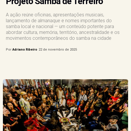
Projeto Samba de Terreiro
A ação reúne oficinas, apresentações musicais,
lançamento de almanaque e nomes importantes do
samba local e nacional — um conteúdo potente para
abordar cultura, memória, território, ancestralidade e os
movimentos contemporâneos do samba na cidade
Por
Adriano Ribeiro
22 de novembro de 2025